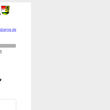
sberge.de
 5
,