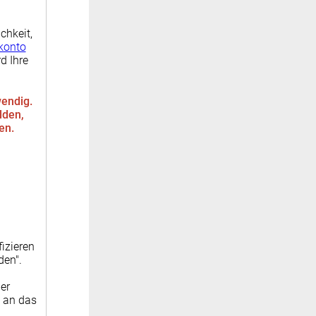
chkeit,
konto
d Ihre
wendig.
lden,
den.
izieren
den".
er
 an das