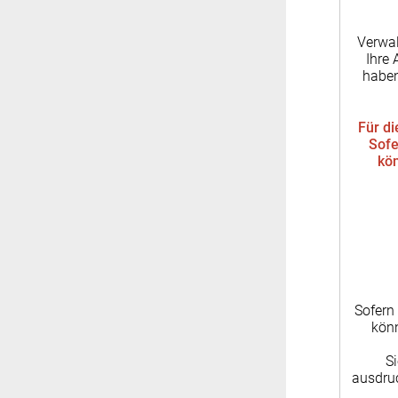
Verwal
Ihre 
haben
Für di
Sofe
kön
Sofern
könn
S
ausdru