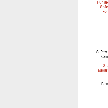
Für di
Sofe
kön
Sofern
könn
Si
ausdr
Bitt