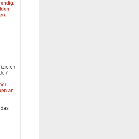
wendig.
lden,
den.
izieren
den".
ber
ben an
 das