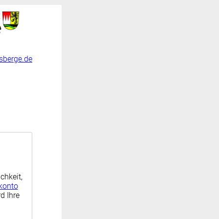
sberge.de
chkeit,
konto
d Ihre