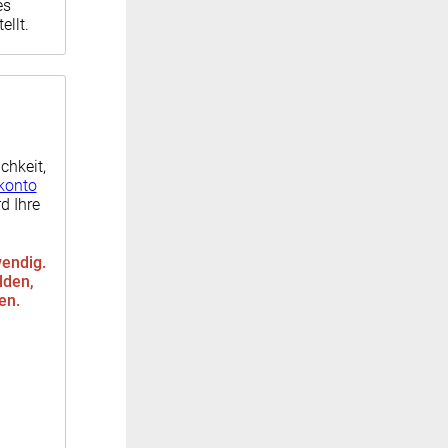
es
llt.
chkeit,
konto
d Ihre
wendig.
lden,
den.