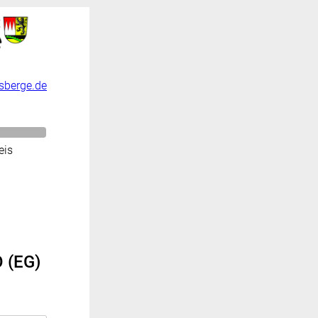
sberge.de
eis
 (EG)