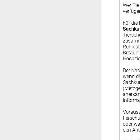
Wer Tie
verfüge
Für die
Sachku
Tiersch
zusamm
Ruhigst
Betäubu
Hochzie
Der Nac
wenn di
Sachkun
(Metzge
anerkan
Informa
Vorauss
tiersch
oder wa
den Ant