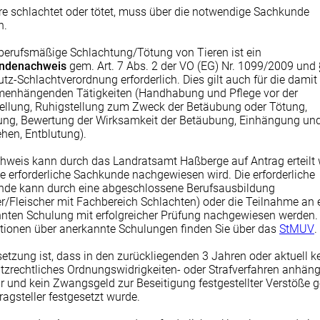
re schlachtet oder tötet, muss über die notwendige Sachkunde
n.
 berufsmäßige Schlachtung/Tötung von Tieren ist ein
ndenachweis
gem. Art. 7 Abs. 2 der VO (EG) Nr. 1099/2009 und 
utz-Schlachtverordnung erforderlich. Dies gilt auch für die damit
enhängenden Tätigkeiten (Handhabung und Pflege vor der
ellung, Ruhigstellung zum Zweck der Betäubung oder Tötung,
ng, Bewertung der Wirksamkeit der Betäubung, Einhängung un
hen, Entblutung).
hweis kann durch das Landratsamt Haßberge auf Antrag erteilt 
e erforderliche Sachkunde nachgewiesen wird. Die erforderliche
de kann durch eine abgeschlossene Berufsausbildung
r/Fleischer mit Fachbereich Schlachten) oder die Teilnahme an 
nten Schulung mit erfolgreicher Prüfung nachgewiesen werden.
tionen über anerkannte Schulungen finden Sie über das
StMUV
.
etzung ist, dass in den zurückliegenden 3 Jahren oder aktuell k
utzrechtliches Ordnungswidrigkeiten- oder Strafverfahren anhängi
r und kein Zwangsgeld zur Beseitigung festgestellter Verstöße 
ragsteller festgesetzt wurde.