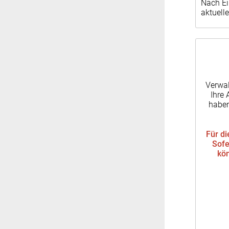
Nach Ei
aktuell
Verwal
Ihre 
haben
Für di
Sofe
kön