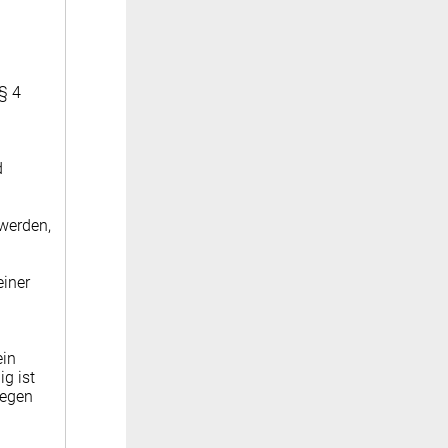
§ 4
d
werden,
einer
ein
g ist
gegen