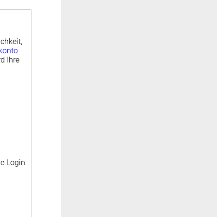
chkeit,
konto
d Ihre
ne Login