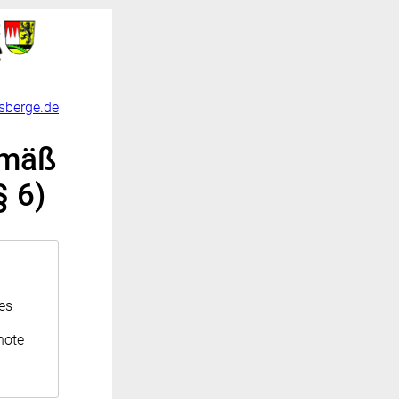
sberge.de
emäß
§ 6)
es
note