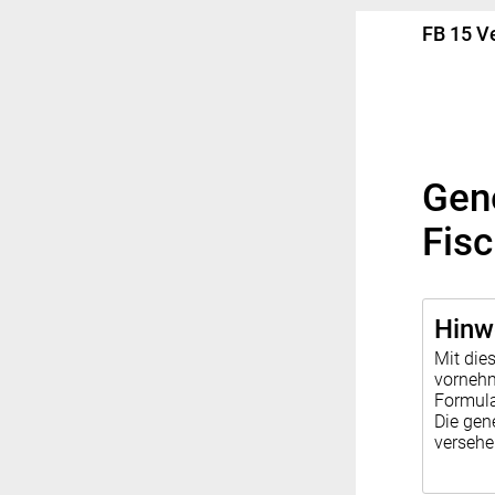
FB 15 V
Gen
Fis
Hinw
Mit die
vornehm
Formula
Die gen
verseh